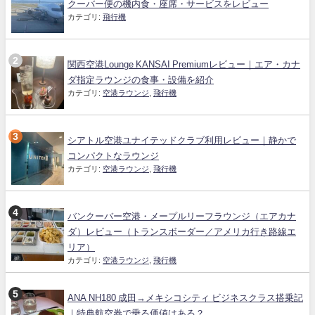
クーバー便の機内食・座席・サービスをレビュー
カテゴリ:
飛行機
関西空港Lounge KANSAI Premiumレビュー｜エア・カナ
ダ指定ラウンジの食事・設備を紹介
カテゴリ:
空港ラウンジ
,
飛行機
シアトル空港ユナイテッドクラブ利用レビュー｜静かで
コンパクトなラウンジ
カテゴリ:
空港ラウンジ
,
飛行機
バンクーバー空港・メープルリーフラウンジ（エアカナ
ダ）レビュー（トランスボーダー／アメリカ行き路線エ
リア）
カテゴリ:
空港ラウンジ
,
飛行機
ANA NH180 成田→メキシコシティ ビジネスクラス搭乗記
｜特典航空券で乗る価値はある？