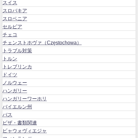
スイス
スロバキア
スロベニア
セルビア
チェコ
チェンストホヴァ（Częstochowa）
トラブル対策
トルン
トレブリンカ
ドイツ
ノルウェー
ハンガリー
ハンガリーワーホリ
バイエルン州
バス
ビザ・書類関連
ビャウォヴィエジャ