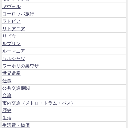
ヤヴォル
ヨーロッパ旅行
ラトビア
リトアニア
リビウ
ルブリン
ルーマニア
ワルシャワ
ワーホリの裏ワザ
世界遺産
仕事
公共交通機関
台湾
市内交通（メトロ・トラム・バス）
歴史
生活
生活費・物価