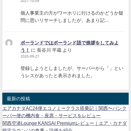
2021-10-09
個人事業主の方がワーホリに行けるのかどうか疑
問に思いリサーチしましたが、あまり記…
ポーランドではポーランド語で挨拶をしてみよ
う！
に
長谷川 平蔵
より
2020-09-27
登録しようとしましたが、サーバーから「」とい
うレスがあったと表示されました。
最新の投稿
エアカナダAC24便エコノミークラス搭乗記｜関西〜バンク
ーバー便の機内食・座席・サービスをレビュー
関西空港Lounge KANSAI Premiumレビュー｜エア・カナダ
指定ラウンジの食事・設備を紹介