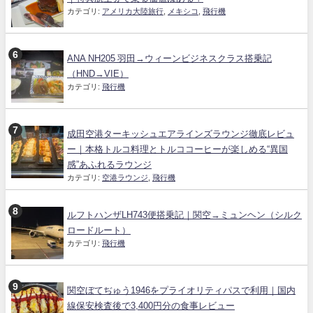
カテゴリ:
アメリカ大陸旅行
,
メキシコ
,
飛行機
ANA NH205 羽田→ウィーンビジネスクラス搭乗記
（HND→VIE）
カテゴリ:
飛行機
成田空港ターキッシュエアラインズラウンジ徹底レビュ
ー｜本格トルコ料理とトルココーヒーが楽しめる“異国
感”あふれるラウンジ
カテゴリ:
空港ラウンジ
,
飛行機
ルフトハンザLH743便搭乗記｜関空→ミュンヘン（シルク
ロードルート）
カテゴリ:
飛行機
関空ぼてぢゅう1946をプライオリティパスで利用｜国内
線保安検査後で3,400円分の食事レビュー