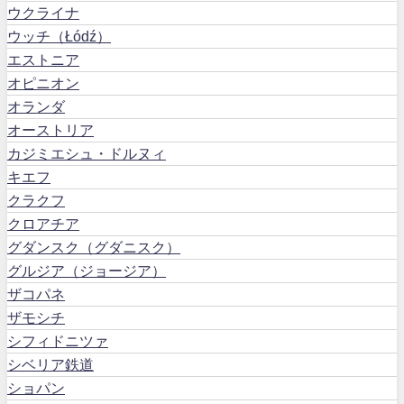
ウクライナ
ウッチ（Łódź）
エストニア
オピニオン
オランダ
オーストリア
カジミエシュ・ドルヌィ
キエフ
クラクフ
クロアチア
グダンスク（グダニスク）
グルジア（ジョージア）
ザコパネ
ザモシチ
シフィドニツァ
シベリア鉄道
ショパン