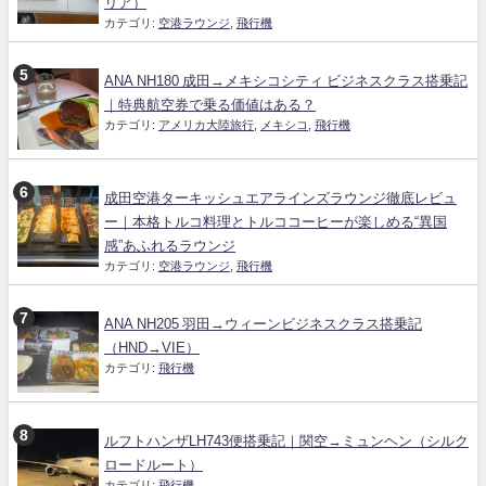
リア）
カテゴリ:
空港ラウンジ
,
飛行機
ANA NH180 成田→メキシコシティ ビジネスクラス搭乗記
｜特典航空券で乗る価値はある？
カテゴリ:
アメリカ大陸旅行
,
メキシコ
,
飛行機
成田空港ターキッシュエアラインズラウンジ徹底レビュ
ー｜本格トルコ料理とトルココーヒーが楽しめる“異国
感”あふれるラウンジ
カテゴリ:
空港ラウンジ
,
飛行機
ANA NH205 羽田→ウィーンビジネスクラス搭乗記
（HND→VIE）
カテゴリ:
飛行機
ルフトハンザLH743便搭乗記｜関空→ミュンヘン（シルク
ロードルート）
カテゴリ:
飛行機