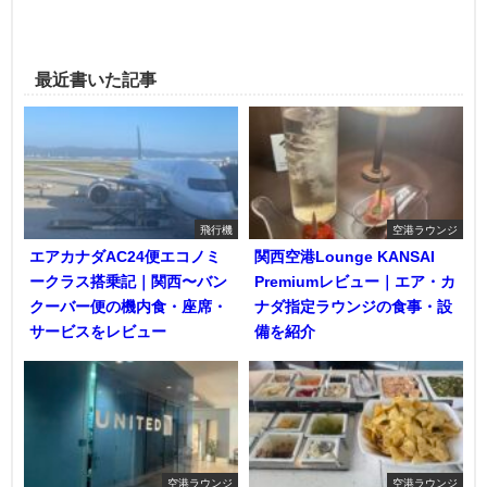
最近書いた記事
飛行機
空港ラウンジ
エアカナダAC24便エコノミ
関西空港Lounge KANSAI
ークラス搭乗記｜関西〜バン
Premiumレビュー｜エア・カ
クーバー便の機内食・座席・
ナダ指定ラウンジの食事・設
サービスをレビュー
備を紹介
空港ラウンジ
空港ラウンジ