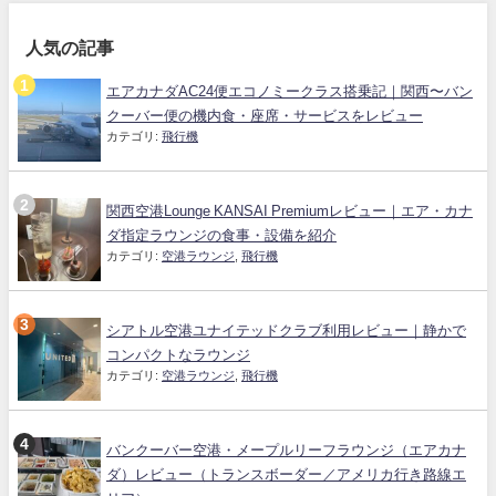
人気の記事
エアカナダAC24便エコノミークラス搭乗記｜関西〜バン
クーバー便の機内食・座席・サービスをレビュー
カテゴリ:
飛行機
関西空港Lounge KANSAI Premiumレビュー｜エア・カナ
ダ指定ラウンジの食事・設備を紹介
カテゴリ:
空港ラウンジ
,
飛行機
シアトル空港ユナイテッドクラブ利用レビュー｜静かで
コンパクトなラウンジ
カテゴリ:
空港ラウンジ
,
飛行機
バンクーバー空港・メープルリーフラウンジ（エアカナ
ダ）レビュー（トランスボーダー／アメリカ行き路線エ