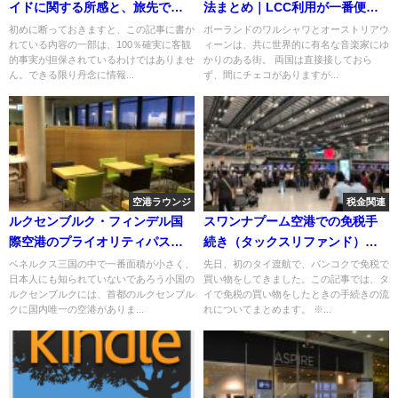
イドに関する所感と、旅先での
法まとめ｜LCC利用が一番便利
トラブル回避方法
（曜日限定）
初めに断っておきますと、この記事に書か
ポーランドのワルシャワとオーストリアウ
れている内容の一部は、100％確実に客観
ィーンは、共に世界的に有名な音楽家にゆ
的事実が担保されているわけではありませ
かりのある街。 両国は直接接しておら
ん。できる限り丹念に情報...
ず、間にチェコがありますが...
空港ラウンジ
税金関連
ルクセンブルク・フィンデル国
スワンナプーム空港での免税手
際空港のプライオリティパスラ
続き（タックスリファンド）完
ウンジ「The Lounge」を使って
全ガイド
ベネルクス三国の中で一番面積が小さく、
先日、初のタイ渡航で、バンコクで免税で
日本人にも知られていないであろう小国の
買い物をしてきました。この記事では、タ
みた（ホテル探しのヒントもあ
ルクセンブルクには、首都のルクセンブル
イで免税の買い物をしたときの手続きの流
り）
クに国内唯一の空港がありま...
れについてまとめます。 ※...