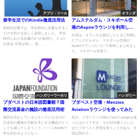
アプリ・ツール
オランダ
留学生活でのKindle徹底活用法
アムステルダム・スキポール空
港のAspireラウンジを利用して
前回の記事では、学生時代に読書をするこ
との大切さを詳しく説明しました。 学生
みた
今回は、オランダを旅行したときに利用し
時代における読書の2つの効用と、1つの
たアムステルダム・スキポール空港の
注意点 今回は特に、留...
Aspireラウンジについて簡単にまとめまし
た。 スキポール空港で...
ハンガリーワーホリ
ハンガリー
ブダペストの日本語図書館？国
ブダペスト空港・Menzies
際交流基金の施設の徹底活用術
Aviationラウンジを使ってみた
海外生活をしているとネックになるのが、
先日、ブダペストのSky Court Loungeを使
日本語の書籍や文献を手にする機会がどう
ったばかりですが、その10日後くらいに
しても減ってしまうこと。いくらKindleで
またブダペスト空港を使うことがあり、今
本を読めるようになっ...
回は別のラ...