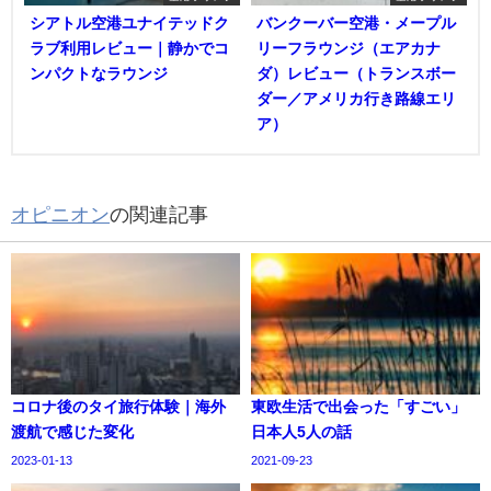
シアトル空港ユナイテッドク
バンクーバー空港・メープル
ラブ利用レビュー｜静かでコ
リーフラウンジ（エアカナ
ンパクトなラウンジ
ダ）レビュー（トランスボー
ダー／アメリカ行き路線エリ
ア）
オピニオン
の関連記事
コロナ後のタイ旅行体験｜海外
東欧生活で出会った「すごい」
渡航で感じた変化
日本人5人の話
2023-01-13
2021-09-23