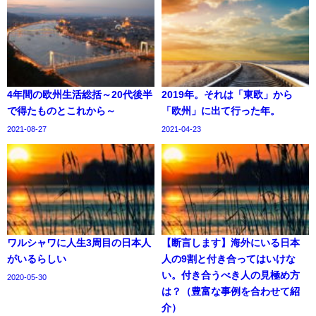
4年間の欧州生活総括～20代後半
2019年。それは「東欧」から
で得たものとこれから～
「欧州」に出て行った年。
2021-08-27
2021-04-23
ワルシャワに人生3周目の日本人
【断言します】海外にいる日本
がいるらしい
人の9割と付き合ってはいけな
い。付き合うべき人の見極め方
2020-05-30
は？（豊富な事例を合わせて紹
介）