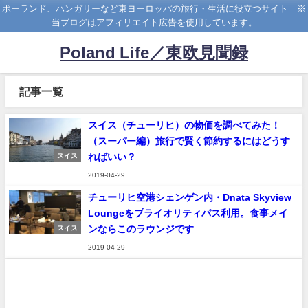
ポーランド、ハンガリーなど東ヨーロッパの旅行・生活に役立つサイト ※
当ブログはアフィリエイト広告を使用しています。
Poland Life／東欧見聞録
記事一覧
スイス（チューリヒ）の物価を調べてみた！
（スーパー編）旅行で賢く節約するにはどうす
ればいい？
スイス
2019-04-29
チューリヒ空港シェンゲン内・Dnata Skyview
Loungeをプライオリティパス利用。食事メイ
ンならこのラウンジです
スイス
2019-04-29