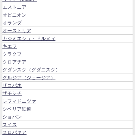
エストニア
オピニオン
オランダ
オーストリア
カジミエシュ・ドルヌィ
キエフ
クラクフ
クロアチア
グダンスク（グダニスク）
グルジア（ジョージア）
ザコパネ
ザモシチ
シフィドニツァ
シベリア鉄道
ショパン
スイス
スロバキア