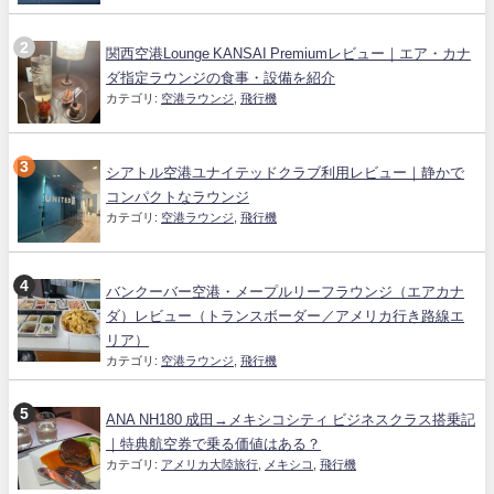
関西空港Lounge KANSAI Premiumレビュー｜エア・カナ
ダ指定ラウンジの食事・設備を紹介
カテゴリ:
空港ラウンジ
,
飛行機
シアトル空港ユナイテッドクラブ利用レビュー｜静かで
コンパクトなラウンジ
カテゴリ:
空港ラウンジ
,
飛行機
バンクーバー空港・メープルリーフラウンジ（エアカナ
ダ）レビュー（トランスボーダー／アメリカ行き路線エ
リア）
カテゴリ:
空港ラウンジ
,
飛行機
ANA NH180 成田→メキシコシティ ビジネスクラス搭乗記
｜特典航空券で乗る価値はある？
カテゴリ:
アメリカ大陸旅行
,
メキシコ
,
飛行機