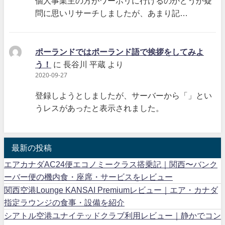
個人事業主の方がワーホリに行けるのかどうか疑
問に思いリサーチしましたが、あまり記…
ポーランドではポーランド語で挨拶をしてみよ
う！
に
長谷川 平蔵
より
2020-09-27
登録しようとしましたが、サーバーから「」とい
うレスがあったと表示されました。
最新の投稿
エアカナダAC24便エコノミークラス搭乗記｜関西〜バンク
ーバー便の機内食・座席・サービスをレビュー
関西空港Lounge KANSAI Premiumレビュー｜エア・カナダ
指定ラウンジの食事・設備を紹介
シアトル空港ユナイテッドクラブ利用レビュー｜静かでコン