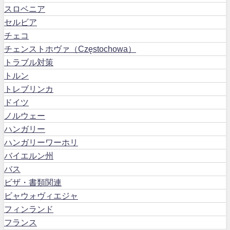
スロベニア
セルビア
チェコ
チェンストホヴァ（Częstochowa）
トラブル対策
トルン
トレブリンカ
ドイツ
ノルウェー
ハンガリー
ハンガリーワーホリ
バイエルン州
バス
ビザ・書類関連
ビャウォヴィエジャ
フィンランド
フランス