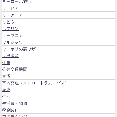
ヨーロッパ旅行
ラトビア
リトアニア
リビウ
ルブリン
ルーマニア
ワルシャワ
ワーホリの裏ワザ
世界遺産
仕事
公共交通機関
台湾
市内交通（メトロ・トラム・バス）
歴史
生活
生活費・物価
税金関連
空港ラウンジ