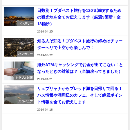
日数別！ブダペスト旅行を120％満喫するため
の観光地を全てお伝えします（厳選9箇所・全
18箇所）
ハンガリー
2019-04-25
知る人ぞ知る！ブダペスト旅行の締めはチャー
ターヘリで上空から楽しんで！
ハンガリー
2019-04-22
海外ATMキャッシングでお金が出てこない！と
なったときの対策は？（全額戻ってきました）
トラブル対策
2019-04-21
リュブリャナからブレッド湖を日帰りで回る！
バス情報や湖周辺のカフェ、そして絶景ポイン
ト情報を全てお伝えします
スロベニア
2019-04-18