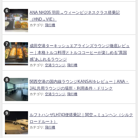
ANA NH205 羽田→ウィーンビジネスクラス搭乗記
（HND→VIE）
カテゴリ:
飛行機
成田空港ターキッシュエアラインズラウンジ徹底レビュ
ー｜本格トルコ料理とトルココーヒーが楽しめる“異国
感”あふれるラウンジ
カテゴリ:
空港ラウンジ
,
飛行機
関西空港の国内線ラウンジKANSAIをレビュー｜ANA・
JAL共用ラウンジの場所・利用条件・ドリンク
カテゴリ:
空港ラウンジ
,
飛行機
ルフトハンザLH743便搭乗記｜関空→ミュンヘン（シルク
ロードルート）
カテゴリ:
飛行機