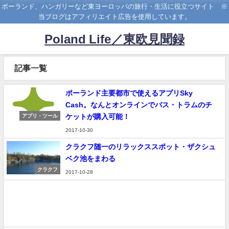
ポーランド、ハンガリーなど東ヨーロッパの旅行・生活に役立つサイト ※
当ブログはアフィリエイト広告を使用しています。
Poland Life／東欧見聞録
記事一覧
ポーランド主要都市で使えるアプリSky
Cash。なんとオンラインでバス・トラムのチ
ケットが購入可能！
アプリ・ツール
2017-10-30
クラクフ随一のリラックススポット・ザクシュ
ベク池をまわる
クラクフ
2017-10-28