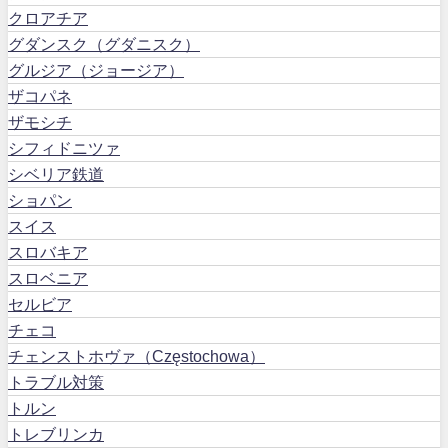
クロアチア
グダンスク（グダニスク）
グルジア（ジョージア）
ザコパネ
ザモシチ
シフィドニツァ
シベリア鉄道
ショパン
スイス
スロバキア
スロベニア
セルビア
チェコ
チェンストホヴァ（Częstochowa）
トラブル対策
トルン
トレブリンカ