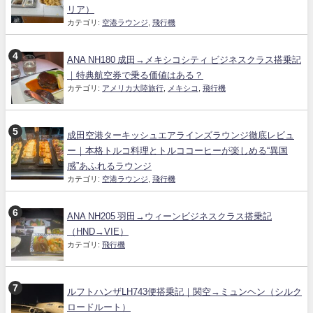
リア）
カテゴリ:
空港ラウンジ
,
飛行機
ANA NH180 成田→メキシコシティ ビジネスクラス搭乗記
｜特典航空券で乗る価値はある？
カテゴリ:
アメリカ大陸旅行
,
メキシコ
,
飛行機
成田空港ターキッシュエアラインズラウンジ徹底レビュ
ー｜本格トルコ料理とトルココーヒーが楽しめる“異国
感”あふれるラウンジ
カテゴリ:
空港ラウンジ
,
飛行機
ANA NH205 羽田→ウィーンビジネスクラス搭乗記
（HND→VIE）
カテゴリ:
飛行機
ルフトハンザLH743便搭乗記｜関空→ミュンヘン（シルク
ロードルート）