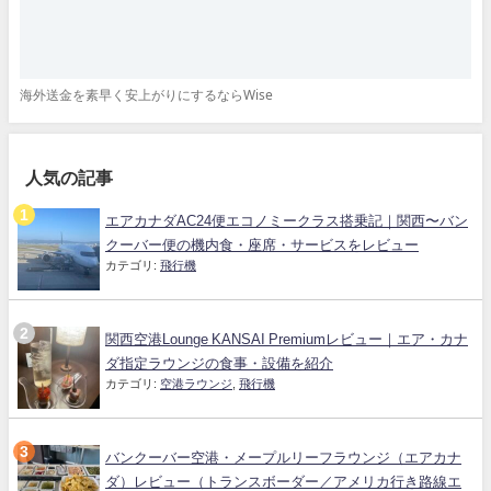
海外送金を素早く安上がりにするならWise
人気の記事
エアカナダAC24便エコノミークラス搭乗記｜関西〜バン
クーバー便の機内食・座席・サービスをレビュー
カテゴリ:
飛行機
関西空港Lounge KANSAI Premiumレビュー｜エア・カナ
ダ指定ラウンジの食事・設備を紹介
カテゴリ:
空港ラウンジ
,
飛行機
バンクーバー空港・メープルリーフラウンジ（エアカナ
ダ）レビュー（トランスボーダー／アメリカ行き路線エ