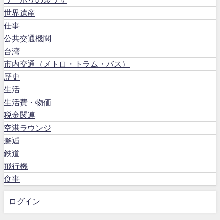
ワーホリの裏ワザ
世界遺産
仕事
公共交通機関
台湾
市内交通（メトロ・トラム・バス）
歴史
生活
生活費・物価
税金関連
空港ラウンジ
邂逅
鉄道
飛行機
食事
ログイン