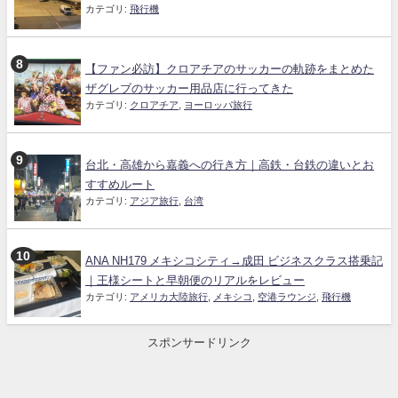
カテゴリ:
飛行機
【ファン必訪】クロアチアのサッカーの軌跡をまとめた
ザグレブのサッカー用品店に行ってきた
カテゴリ:
クロアチア
,
ヨーロッパ旅行
台北・高雄から嘉義への行き方｜高鉄・台鉄の違いとお
すすめルート
カテゴリ:
アジア旅行
,
台湾
ANA NH179 メキシコシティ→成田 ビジネスクラス搭乗記
｜王様シートと早朝便のリアルをレビュー
カテゴリ:
アメリカ大陸旅行
,
メキシコ
,
空港ラウンジ
,
飛行機
スポンサードリンク