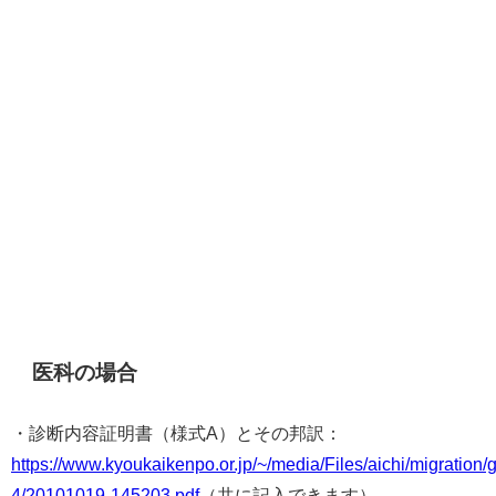
医科の場合
・診断内容証明書（様式A）とその邦訳：
https://www.kyoukaikenpo.or.jp/~/media/Files/aichi/migration/
4/20101019-145203.pdf
（共に記入できます）