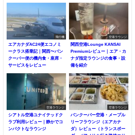
飛行機
空港ラウンジ
エアカナダAC24便エコノミ
関西空港Lounge KANSAI
ークラス搭乗記｜関西〜バン
Premiumレビュー｜エア・カ
クーバー便の機内食・座席・
ナダ指定ラウンジの食事・設
サービスをレビュー
備を紹介
空港ラウンジ
空港ラウンジ
シアトル空港ユナイテッドク
バンクーバー空港・メープル
ラブ利用レビュー｜静かでコ
リーフラウンジ（エアカナ
ンパクトなラウンジ
ダ）レビュー（トランスボー