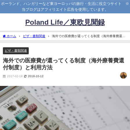
ポーランド、ハンガリーなど東ヨーロッパの旅行・生活に役立つサイト ※
当ブログはアフィリエイト広告を使用しています。
Poland Life／東欧見聞録
ホーム
ビザ・書類関連
海外での医療費が還ってくる制度（海外療養費還付
制度）と利用方法
ビザ・書類関連
海外での医療費が還ってくる制度（海外療養費還
付制度）と利用方法
2017-02-18
2018-10-12