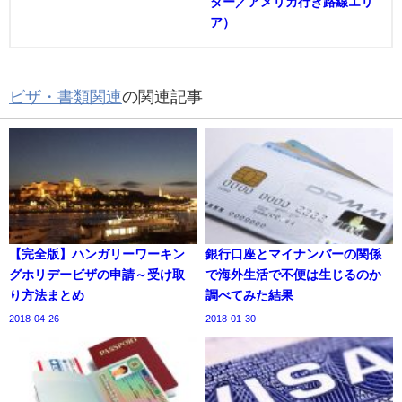
ダー／アメリカ行き路線エリ
ア）
ビザ・書類関連
の関連記事
【完全版】ハンガリーワーキン
銀行口座とマイナンバーの関係
グホリデービザの申請～受け取
で海外生活で不便は生じるのか
り方法まとめ
調べてみた結果
2018-04-26
2018-01-30