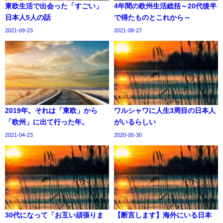
東欧生活で出会った「すごい」
4年間の欧州生活総括～20代後半
日本人5人の話
で得たものとこれから～
2021-09-23
2021-08-27
2019年。それは「東欧」から
ワルシャワに人生3周目の日本人
「欧州」に出て行った年。
がいるらしい
2021-04-23
2020-05-30
30代になって「お互い頑張りま
【断言します】海外にいる日本