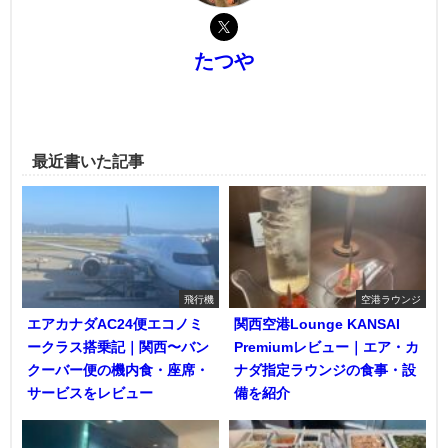
たつや
最近書いた記事
飛行機
空港ラウンジ
エアカナダAC24便エコノミ
関西空港Lounge KANSAI
ークラス搭乗記｜関西〜バン
Premiumレビュー｜エア・カ
クーバー便の機内食・座席・
ナダ指定ラウンジの食事・設
サービスをレビュー
備を紹介