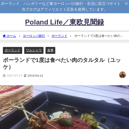
ポーランド、ハンガリーなど東ヨーロッパの旅行・生活に役立つサイト ※
当ブログはアフィリエイト広告を使用しています。
Poland Life／東欧見聞録
ホーム
ヨーロッパ旅行
ポーランド
ポーランドで1度は食べたい肉のタ
ルタル（ユッケ）
ポーランド
ワルシャワ
食事
ポーランドで1度は食べたい肉のタルタル（ユッ
ケ）
2017-07-17
2019-04-12