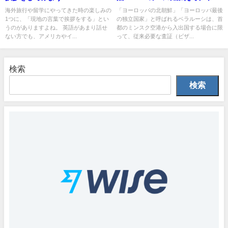
デックスタクシーも賢く使おう
海外旅行や留学にやってきた時の楽しみの
「ヨーロッパの北朝鮮」「ヨーロッパ最後
1つに、「現地の言葉で挨拶をする」とい
の独立国家」と呼ばれるベラルーシは、首
うのがありますよね。 英語があまり話せ
都のミンスク空港から入出国する場合に限
ない方でも、アメリカやイ...
って、従来必要な査証（ビザ...
検索
検索