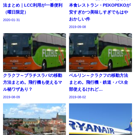
法まとめ｜LCC利用が一番便利
本食レストラン・PEKOPEKOが
（曜日限定）
安すぎかつ美味しすぎでもはや
おかしい件
2020-01-31
2019-09-08
クラクフ～ブラチスラバの移動
ベルリン～クラクフの移動方法
方法まとめ。飛行機も使えるマ
まとめ。飛行機・鉄道・バス全
ル秘ワザあり？
部使えるけれど…
2019-08-09
2019-08-02