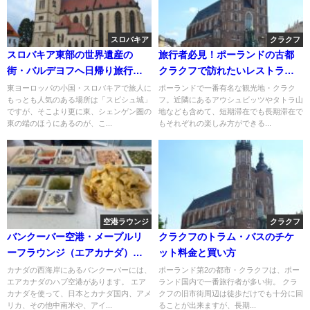
スロバキア
クラクフ
スロバキア東部の世界遺産の
旅行者必見！ポーランドの古都
街・バルデヨフへ日帰り旅行！
クラクフで訪れたいレストラ
拠点となる街の選び方
ン・バー7選
東ヨーロッパの小国・スロバキアで旅人に
ポーランドで一番有名な観光地・クラク
もっとも人気のある場所は「スピシュ城」
フ。近隣にあるアウシュビッツやタトラ山
ですが、そこより更に東、シェンゲン圏の
地なども含めて、短期滞在でも長期滞在で
東の端のほうにあるのが、こ...
もそれぞれの楽しみ方ができる...
空港ラウンジ
クラクフ
バンクーバー空港・メープルリ
クラクフのトラム・バスのチケ
ーフラウンジ（エアカナダ）レ
ット料金と買い方
ビュー（トランスボーダー／ア
カナダの西海岸にあるバンクーバーには、
ポーランド第2の都市・クラクフは、ポー
エアカナダのハブ空港があります。 エア
ランド国内で一番旅行者が多い街。 クラ
メリカ行き路線エリア）
カナダを使って、日本とカナダ国内、アメ
クフの旧市街周辺は徒歩だけでも十分に回
リカ、その他中南米や、アイ...
ることが出来ますが、長期...