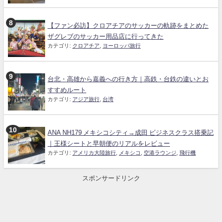
【ファン必訪】クロアチアのサッカーの軌跡をまとめた
ザグレブのサッカー用品店に行ってきた
カテゴリ:
クロアチア
,
ヨーロッパ旅行
台北・高雄から嘉義への行き方｜高鉄・台鉄の違いとお
すすめルート
カテゴリ:
アジア旅行
,
台湾
ANA NH179 メキシコシティ→成田 ビジネスクラス搭乗記
｜王様シートと早朝便のリアルをレビュー
カテゴリ:
アメリカ大陸旅行
,
メキシコ
,
空港ラウンジ
,
飛行機
スポンサードリンク