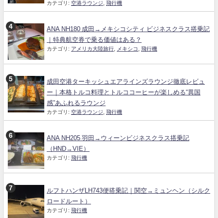
カテゴリ:
空港ラウンジ
,
飛行機
ANA NH180 成田→メキシコシティ ビジネスクラス搭乗記
｜特典航空券で乗る価値はある？
カテゴリ:
アメリカ大陸旅行
,
メキシコ
,
飛行機
成田空港ターキッシュエアラインズラウンジ徹底レビュ
ー｜本格トルコ料理とトルココーヒーが楽しめる“異国
感”あふれるラウンジ
カテゴリ:
空港ラウンジ
,
飛行機
ANA NH205 羽田→ウィーンビジネスクラス搭乗記
（HND→VIE）
カテゴリ:
飛行機
ルフトハンザLH743便搭乗記｜関空→ミュンヘン（シルク
ロードルート）
カテゴリ:
飛行機