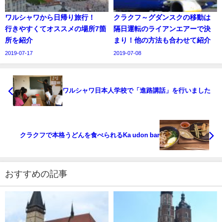
ワルシャワから日帰り旅行！
クラクフ～グダンスクの移動は
行きやすくてオススメの場所7箇
隔日運転のライアンエアーで決
所を紹介
まり！他の方法も合わせて紹介
2019-07-17
2019-07-08
ワルシャワ日本人学校で「進路講話」を行いました
クラクフで本格うどんを食べられるKa udon bar
おすすめの記事