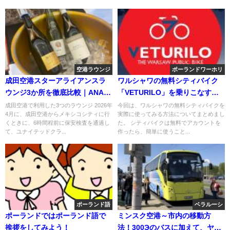
空港ラウンジ
ポーランドワーホリ
成田空港スターアライアンスラ
ワルシャワの無料シティバイク
ウンジ3か所を徹底比較｜ANA・
「VETURILO」を乗りこなす方
ターキッシュ・ユナイテッドの
法（街中編）
成田空港で利用した3つのラウンジ 2026年
今回は、ワルシャワの無料シティバイクを
4月に、成田空港からメキシコシティに行
実際に使ってみる方法についてまとめまし
違いを実体験で解説
くときに、6時間程前に保安検査を通過し
た。 シティバイクは無料でアカウントを
て、ユナイテッドクラ...
作ったら、簡単に使うこと...
ポーランド語
ベラルーシ
ポーランドではポーランド語で
ミンスク空港～市内の移動方
挨拶をしてみよう！
法！300Эのバスに加えて、ヤン