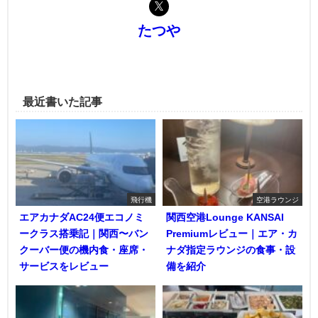
たつや
最近書いた記事
飛行機
空港ラウンジ
エアカナダAC24便エコノミ
関西空港Lounge KANSAI
ークラス搭乗記｜関西〜バン
Premiumレビュー｜エア・カ
クーバー便の機内食・座席・
ナダ指定ラウンジの食事・設
サービスをレビュー
備を紹介