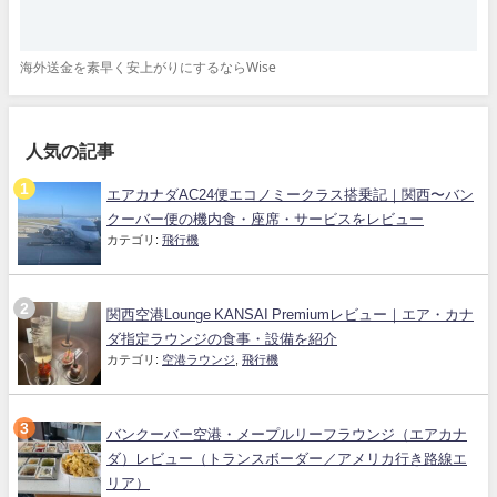
海外送金を素早く安上がりにするならWise
人気の記事
エアカナダAC24便エコノミークラス搭乗記｜関西〜バン
クーバー便の機内食・座席・サービスをレビュー
カテゴリ:
飛行機
関西空港Lounge KANSAI Premiumレビュー｜エア・カナ
ダ指定ラウンジの食事・設備を紹介
カテゴリ:
空港ラウンジ
,
飛行機
バンクーバー空港・メープルリーフラウンジ（エアカナ
ダ）レビュー（トランスボーダー／アメリカ行き路線エ
リア）