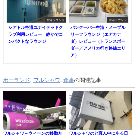
空港ラウンジ
空港ラウンジ
シアトル空港ユナイテッドク
バンクーバー空港・メープル
ラブ利用レビュー｜静かでコ
リーフラウンジ（エアカナ
ンパクトなラウンジ
ダ）レビュー（トランスボー
ダー／アメリカ行き路線エリ
ア）
ポーランド
,
ワルシャワ
,
食事
の関連記事
ワルシャワ～ウィーンの移動方
ワルシャワのど真ん中にある日