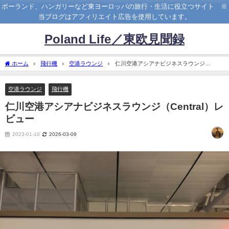
ポーランド、ハンガリーなど東ヨーロッパの旅行・生活に役立つサイト ※
当ブログはアフィリエイト広告を使用しています。
Poland Life／東欧見聞録
ホーム
飛行機
空港ラウンジ
仁川空港アシアナビジネスラウンジ
（Central）レビュー
空港ラウンジ
飛行機
仁川空港アシアナビジネスラウンジ（Central）レ
ビュー
2023-01-10
2026-03-09